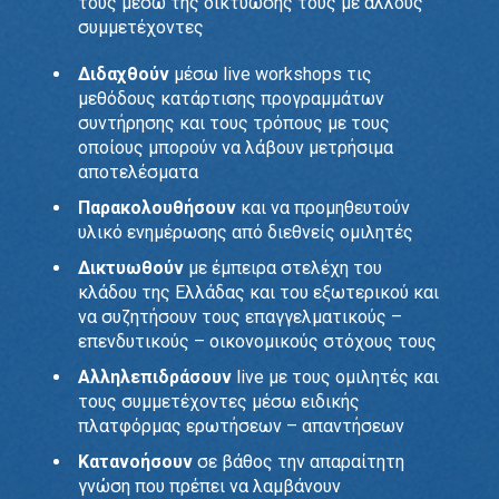
τους μέσω της δικτύωσής τους με άλ
λους
συμμετέχοντες
Διδαχθούν
μέσω live workshops τις
μεθόδους κατάρτισης προγραμμάτων
συντήρησης και τους τρόπους με τους
οποίους μπορούν να λάβουν μετρήσιμα
αποτελέσματα
Παρακολουθήσουν
και να προμηθευτούν
υλικό ενημέρωσης από διεθνείς ομιλητές
Δικτυωθούν
με έμπειρα στελέχη του
κλάδου της Ελλάδας και του εξωτερικού και
να συζητήσουν τους επαγγελματικούς –
επενδυτικούς – οικονομικούς στόχους τους
Αλληλεπιδράσουν
live με τους ομιλητές και
τους συμμετέχοντες μέσω ειδικής
πλατφόρμας ερωτήσεων – απαντήσεων
Κατανοήσουν
σε βάθος την απαραίτητη
γνώση που πρέπει να λαμβάνουν