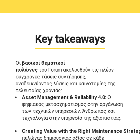
9
3
6
9
0
0
4
7
0
5
8
Key takeaways
6
9
7
0
Οι
βασικοί
θεματικοί
πυλώνες
του
Forum
ακολουθούν τις πλέον
8
σύγχρονες τάσεις συντήρησης,
αναδεικνύοντας λύσεις και καινοτομίες της
9
τελευταίας χρονιάς:
Asset Management & Reliability 4.0:
Ο
0
ψηφιακός μετασχηματισμός στην οργάνωση
των τεχνικών υπηρεσιών. Άνθρωπος και
τεχνολογία στην υπηρεσία της αξιοπιστίας.
Creating
Value
with
the
Right
Maintenance
Strate
πυλώνας δημιουργίας αξίας σε κάθε