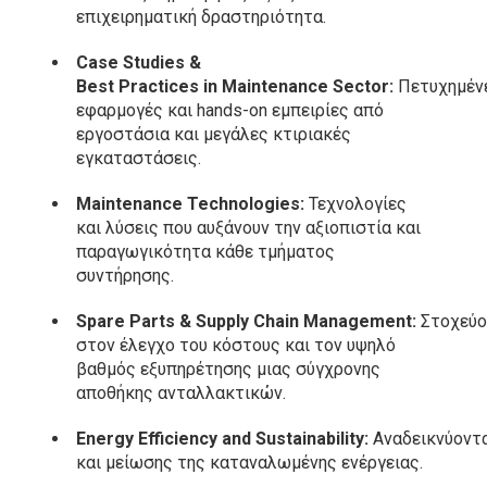
επιχειρηματική δραστηριότητα.
Case Studies &
Best Practices in Maintenance Sector:
Πετυχημέν
εφαρμογές και hands-on εμπειρίες από
εργοστάσια και μεγάλες κτιριακές
εγκαταστάσεις.
Maintenance Technologies:
Τεχνολογίες
και λύσεις που αυξάνουν την αξιοπιστία και
παραγωγικότητα κάθε τμήματος
συντήρησης.
Spare
Parts
&
Supply
Chain
Management
:
Στοχεύο
στον έλεγχο του κόστους και τον υψηλό
βαθμός εξυπηρέτησης μιας σύγχρονης
αποθήκης ανταλλακτικών.
Energy Efficiency and Sustainability:
Αναδεικνύοντα
και μείωσης της καταναλωμένης ενέργειας.