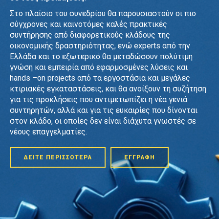
Στο πλαίσιο του συνεδρίου θα παρουσιαστούν οι πιο
σύγχρονες και καινοτόμες καλές πρακτικές
συντήρησης από διαφορετικούς κλάδους της
οικονομικής δραστηριότητας, ενώ experts από την
Ελλάδα και το εξωτερικό θα μεταδώσουν πολύτιμη
γνώση και εμπειρία από εφαρμοσμένες λύσεις και
hands –on projects από τα εργοστάσια και μεγάλες
0
0
κτιριακές εγκαταστάσεις, και θα ανοίξουν τη συζήτηση
για τις προκλήσεις που αντιμετωπίζει η νέα γενιά
1
1
συντηρητών, αλλά και για τις ευκαιρίες που δίνονται
στον κλάδο, οι οποίες δεν είναι διάχυτα γνωστές σε
2
2
0
0
νέους επαγγελματίες.
3
3
1
1
ΔΕΙΤΕ ΠΕΡΙΣΣΟΤΕΡΑ
ΕΓΓΡΑΦΗ
4
4
2
2
0
0
5
5
3
3
1
1
6
6